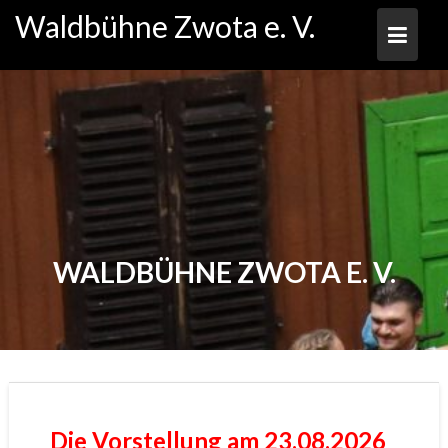
Skip
Waldbühne Zwota e. V.
to
content
WALDBÜHNE ZWOTA E. V.
Die Vorstellung am 23.08.2026