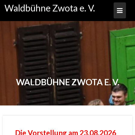
Skip
Waldbühne Zwota e. V.
to
content
WALDBÜHNE ZWOTA E. V.
Die Vorstellung am 23.08.2026