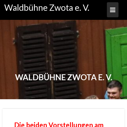
Skip
Waldbühne Zwota e. V.
to
content
WALDBÜHNE ZWOTA E. V.
Die beiden Vorstellungen am