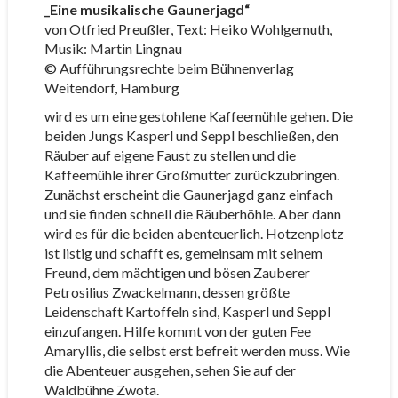
_Eine musikalische Gaunerjagd“
von Otfried Preußler, Text: Heiko Wohlgemuth,
Musik: Martin Lingnau
© Aufführungsrechte beim Bühnenverlag
Weitendorf, Hamburg
wird es um eine gestohlene Kaffeemühle gehen. Die
beiden Jungs Kasperl und Seppl beschließen, den
Räuber auf eigene Faust zu stellen und die
Kaffeemühle ihrer Großmutter zurückzubringen.
Zunächst erscheint die Gaunerjagd ganz einfach
und sie finden schnell die Räuberhöhle. Aber dann
wird es für die beiden abenteuerlich. Hotzenplotz
ist listig und schafft es, gemeinsam mit seinem
Freund, dem mächtigen und bösen Zauberer
Petrosilius Zwackelmann, dessen größte
Leidenschaft Kartoffeln sind, Kasperl und Seppl
einzufangen. Hilfe kommt von der guten Fee
Amaryllis, die selbst erst befreit werden muss. Wie
die Abenteuer ausgehen, sehen Sie auf der
Waldbühne Zwota.