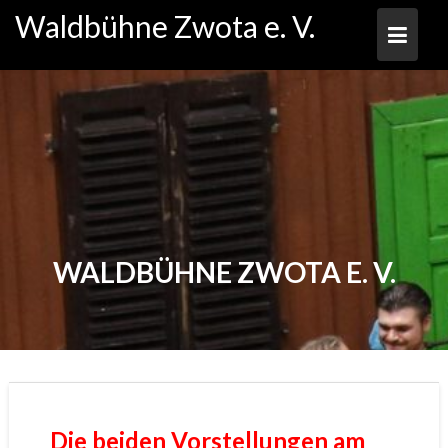
Skip
Waldbühne Zwota e. V.
to
content
WALDBÜHNE ZWOTA E. V.
Die beiden Vorstellungen am