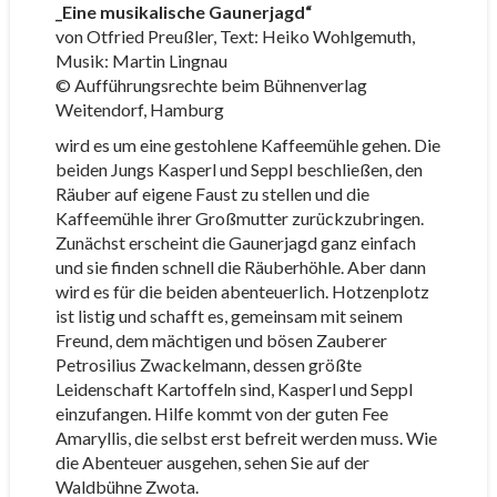
_Eine musikalische Gaunerjagd“
von Otfried Preußler, Text: Heiko Wohlgemuth,
Musik: Martin Lingnau
© Aufführungsrechte beim Bühnenverlag
Weitendorf, Hamburg
wird es um eine gestohlene Kaffeemühle gehen. Die
beiden Jungs Kasperl und Seppl beschließen, den
Räuber auf eigene Faust zu stellen und die
Kaffeemühle ihrer Großmutter zurückzubringen.
Zunächst erscheint die Gaunerjagd ganz einfach
und sie finden schnell die Räuberhöhle. Aber dann
wird es für die beiden abenteuerlich. Hotzenplotz
ist listig und schafft es, gemeinsam mit seinem
Freund, dem mächtigen und bösen Zauberer
Petrosilius Zwackelmann, dessen größte
Leidenschaft Kartoffeln sind, Kasperl und Seppl
einzufangen. Hilfe kommt von der guten Fee
Amaryllis, die selbst erst befreit werden muss. Wie
die Abenteuer ausgehen, sehen Sie auf der
Waldbühne Zwota.