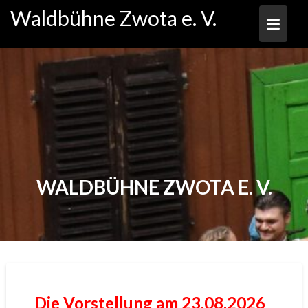
Skip
Waldbühne Zwota e. V.
to
content
WALDBÜHNE ZWOTA E. V.
Die Vorstellung am 23.08.2026