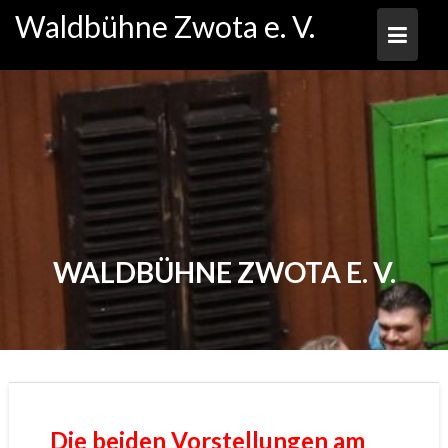
Skip
Waldbühne Zwota e. V.
to
content
WALDBÜHNE ZWOTA E. V.
Die beiden Vorstellungen am