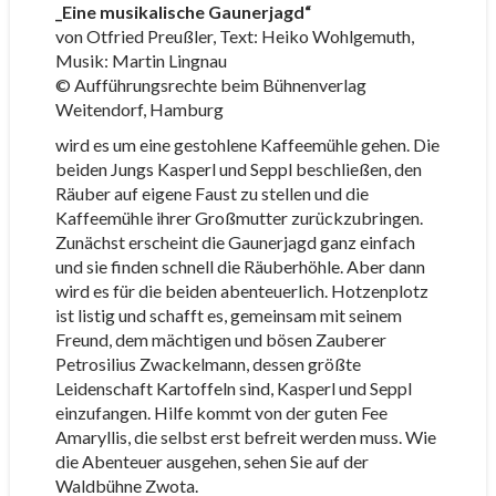
_Eine musikalische Gaunerjagd“
von Otfried Preußler, Text: Heiko Wohlgemuth,
Musik: Martin Lingnau
© Aufführungsrechte beim Bühnenverlag
Weitendorf, Hamburg
wird es um eine gestohlene Kaffeemühle gehen. Die
beiden Jungs Kasperl und Seppl beschließen, den
Räuber auf eigene Faust zu stellen und die
Kaffeemühle ihrer Großmutter zurückzubringen.
Zunächst erscheint die Gaunerjagd ganz einfach
und sie finden schnell die Räuberhöhle. Aber dann
wird es für die beiden abenteuerlich. Hotzenplotz
ist listig und schafft es, gemeinsam mit seinem
Freund, dem mächtigen und bösen Zauberer
Petrosilius Zwackelmann, dessen größte
Leidenschaft Kartoffeln sind, Kasperl und Seppl
einzufangen. Hilfe kommt von der guten Fee
Amaryllis, die selbst erst befreit werden muss. Wie
die Abenteuer ausgehen, sehen Sie auf der
Waldbühne Zwota.