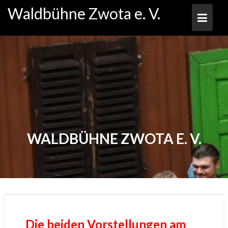
Skip
Waldbühne Zwota e. V.
to
content
WALDBÜHNE ZWOTA E. V.
Die beiden Vorstellungen am