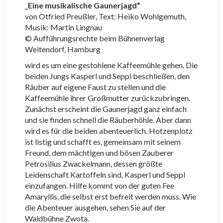
_Eine musikalische Gaunerjagd“
von Otfried Preußler, Text: Heiko Wohlgemuth,
Musik: Martin Lingnau
© Aufführungsrechte beim Bühnenverlag
Weitendorf, Hamburg
wird es um eine gestohlene Kaffeemühle gehen. Die
beiden Jungs Kasperl und Seppl beschließen, den
Räuber auf eigene Faust zu stellen und die
Kaffeemühle ihrer Großmutter zurückzubringen.
Zunächst erscheint die Gaunerjagd ganz einfach
und sie finden schnell die Räuberhöhle. Aber dann
wird es für die beiden abenteuerlich. Hotzenplotz
ist listig und schafft es, gemeinsam mit seinem
Freund, dem mächtigen und bösen Zauberer
Petrosilius Zwackelmann, dessen größte
Leidenschaft Kartoffeln sind, Kasperl und Seppl
einzufangen. Hilfe kommt von der guten Fee
Amaryllis, die selbst erst befreit werden muss. Wie
die Abenteuer ausgehen, sehen Sie auf der
Waldbühne Zwota.